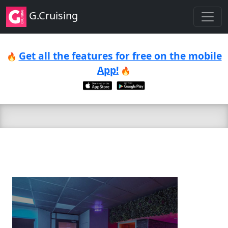
G.Cruising
Get all the features for free on the mobile
🔥
App!
🔥