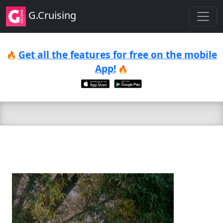
G.Cruising
Get all the features for free on the mobile
🔥
App!
🔥