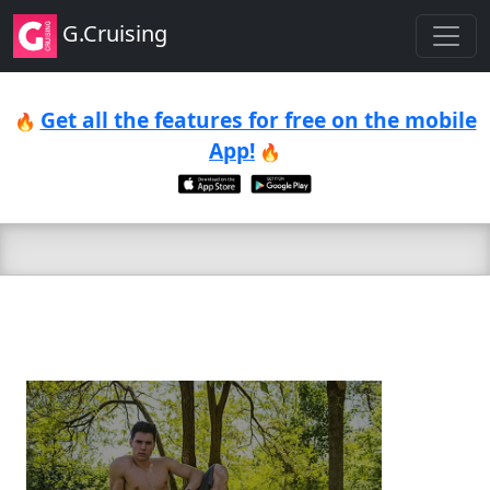
G.Cruising
Get all the features for free on the mobile
🔥
App!
🔥