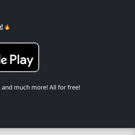
!
🔥
 and much more! All for free!