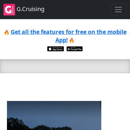
G.Cruising
Get all the features for free on the mobile
🔥
App!
🔥