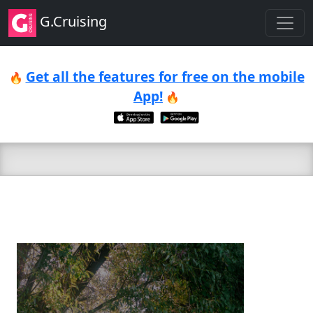
G.Cruising
Get all the features for free on the mobile
🔥
App!
🔥