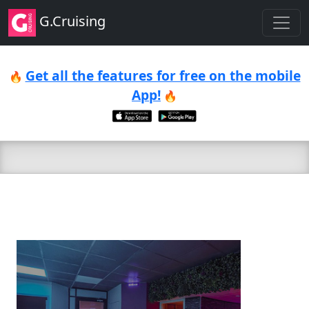
G.Cruising
Get all the features for free on the mobile
🔥
App!
🔥