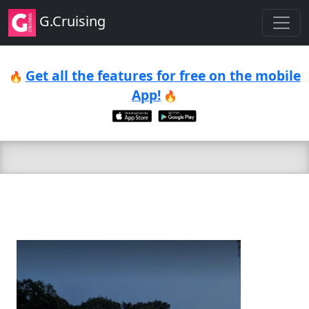
G.Cruising
Get all the features for free on the mobile
🔥
App!
🔥