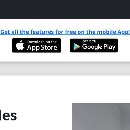
Get all the features for free on the mobile App!

les