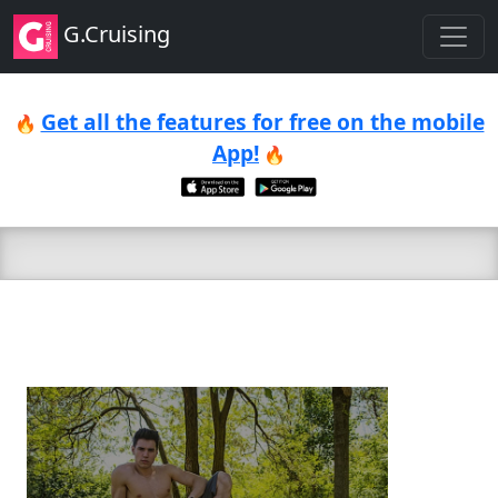
G.Cruising
Get all the features for free on the mobile
🔥
App!
🔥