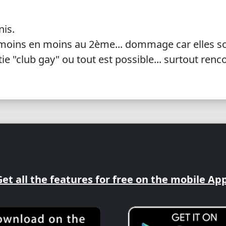
nis.
moins en moins au 2ème... dommage car elles son
ie "club gay" ou tout est possible... surtout renc
Get all the features for free on the mobile App