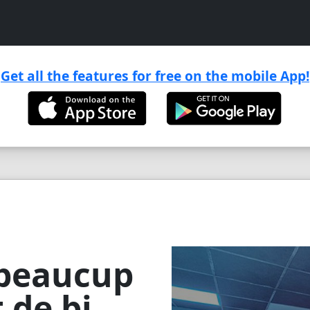
Get all the features for free on the mobile App!

. beaucup
 de bi