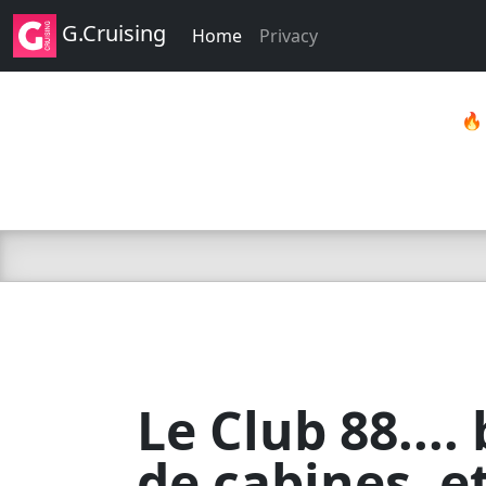
G.Cruising
Home
Privacy

Le Club 88...
de cabines, et