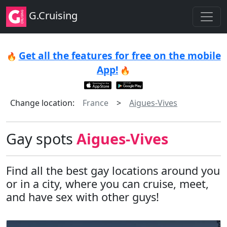
G.Cruising
Get all the features for free on the mobile
🔥
App!
🔥
Change location:
France
>
Aigues-Vives
Gay spots
Aigues-Vives
Find all the best gay locations around you
or in a city, where you can cruise, meet,
and have sex with other guys!